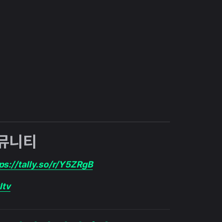
커뮤니티
ps://tally.so/r/Y5ZRgB
ltv