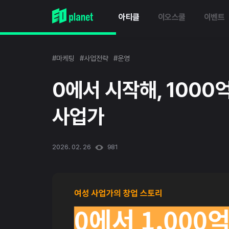
아티클
이오스쿨
이벤트
#마케팅
#사업전략
#운영
0에서 시작해, 1000
사업가
2026. 02. 26
981