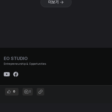
더보기
EO STUDIO
Entrepreneurship & Opportunities
(주)이오스튜디오 대표이사 : 김태용 | 사업자 번호 : 501-87-01653 통신판매신고번호 : 제
0
0
2021-서울강남-00951호 | 대표번호 :
02-3442-692 | 주소 : 서울시 강남구 논현로167길 12, B1
© EO STUDIO all rights reserved