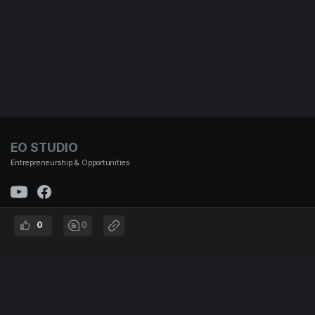
EO STUDIO
Entrepreneurship & Opportunities
0
0
(주)이오스튜디오 대표이사 : 김태용 | 사업자 번호 : 501-87-01653 통신판매신고번호 : 제
2021-서울강남-00951호 | 대표번호 :
02-3442-692 | 주소 : 서울시 강남구 논현로167길 12, B1
© EO STUDIO all rights reserved