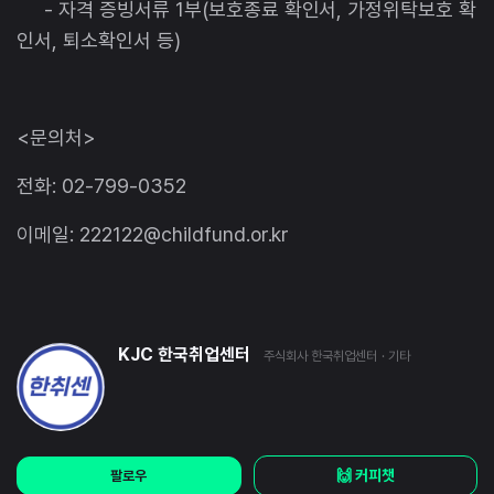
- 자격 증빙서류 1부(보호종료 확인서, 가정위탁보호 확
인서, 퇴소확인서 등)
<문의처>
전화: 02-799-0352
이메일: 222122@childfund.or.kr
KJC 한국취업센터
주식회사 한국취업센터
· 기타
🙌 커피챗
팔로우