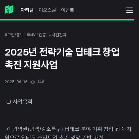
아티클
이오스쿨
이벤트
#모집/홍보
#MVP검증
#사업전략
2025년 전략기술 딥테크 창업
촉진 지원사업
2025. 06. 16
146
□ 사업목적
ㅇ 광역권(광역/강소특구) 딥테크 분야 기획 창업 집중 지
원으로 딥테크 스타트업 초기 성장 기반 마련