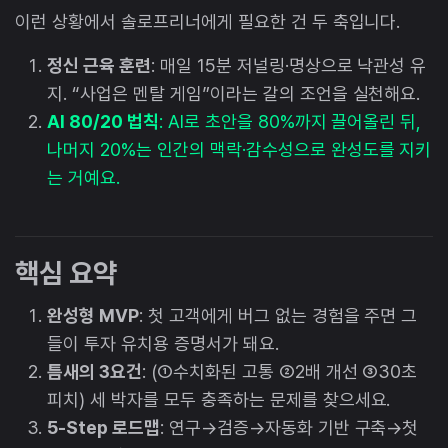
이런 상황에서 솔로프리너에게 필요한 건 두 축입니다.
정신 근육 훈련
: 매일 15분 저널링·명상으로 낙관성 유
지. “사업은 멘탈 게임”이라는 갈의 조언을 실천해요.
AI 80/20 법칙
: AI로 초안을 80%까지 끌어올린 뒤,
나머지 20%는 인간의 맥락·감수성으로 완성도를 지키
는 거예요.
핵심 요약
완성형 MVP
: 첫 고객에게 버그 없는 경험을 주면 그
들이 투자 유치용 증명서가 돼요.
틈새의 3요건
: (①수치화된 고통 ②2배 개선 ③30초
피치) 세 박자를 모두 충족하는 문제를 찾으세요.
5-Step 로드맵
: 연구→검증→자동화 기반 구축→첫