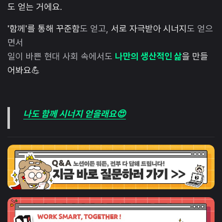
도 얻는 거에요.
'함께'를 통해 꾸준함
도 얻고,
서로 자극받아 시너지
도 얻으
면서
일이 바쁜 현대 사회 속에서도
나만의 생산적인 삶
을 만들
어봐요💪
나도 함께 시너지 얻을래요😍