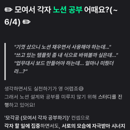
✏️ 모여서 각자
노션 공부
어때요?(~
6/4) ✏️
"기껏 샀으니 노션 채우면서 사용해야 하는데..."
"쓰고 있는 템플릿 좀 내 식으로 바꿔볼까 싶은데..."
"업무대시 보드 만들어야 하는데... 얼마나 미뤘더
라...?"
생각하면서도 실천하기가 영 어렵죠😅
그래서 노션 설계와 공부를 미루지 않기 위해
스터디를 진
행
하고 있어요!
'모각공 (모여서 각자 공부하기)'
컨셉으로
각자 할 일에 집중
하면서도,
서로의 모습에 자극받아 시너지