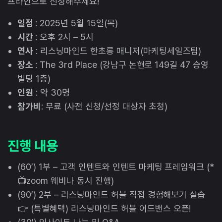
프라인으로 신청해주세요!
일정
: 2025년 5월 15일(목)
시간
: 오후 2시 – 5시
연사
: 리스닝마인드 한초롱 매니저(마케팅세일즈팀)
장소
: The 3rd Place (강남구 논현로 149길 47 승영
빌딩 1층)
인원
: 약 30명
참가비
: 무료 (사전 신청/선정 대상자 초청)
진행 내용
(60′) 1부 – 고객 인텐트와 인텐트 마케팅 프레임워크 (*
📺zoom 웨비나 동시 진행)
(90′) 2부 – 리스닝마인드 허블 직접 경험해보기 실습
👉 (특별혜택) 리스닝마인드 허블 어드밴스 오픈!