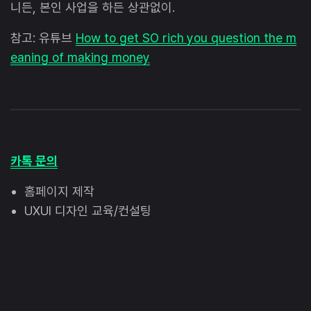
니든, 본인 사업을 하든 상관없이.
​​참고: 유튜브
How to get SO rich you question the m
eaning of making money
카톡 문의
홈페이지 제작
UXUI 디자인 교육/컨설팅