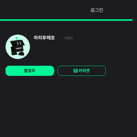
로그인
하히후헤호
-
· 기획자
팔로우
🙌 커피챗