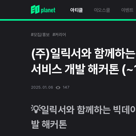
아티클
이오스쿨
이벤트
#모집/홍보
#커리어
(주)일릭서와 함께하는
서비스 개발 해커톤 (~
2025. 01. 06
147
💡일릭서와 함께하는 빅데이
발 해커톤