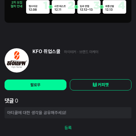
KFO 취업스쿨
하이테커
· 브랜드 마케터
🙌 커피챗
팔로우
댓글
0
등록