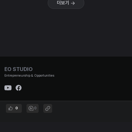
더보기
EO STUDIO
Entrepreneurship & Opportunities
(주)이오스튜디오 대표이사 : 김태용 | 사업자 번호 : 501-87-01653 통신판매신고번호 : 제
0
0
2021-서울강남-00951호 | 대표번호 :
02-3442-692 | 주소 : 서울시 강남구 논현로167길 12, B1
© EO STUDIO all rights reserved