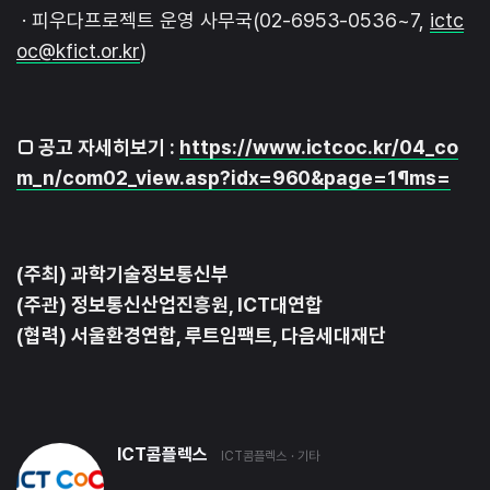
· 피우다프로젝트 운영 사무국(02-6953-0536~7,
ictc
oc@kfict.or.kr
)
□ 공고 자세히보기 :
https://www.ictcoc.kr/04_co
m_n/com02_view.asp?idx=960&page=1¶ms=
(주최) 과학기술정보통신부
(주관) 정보통신산업진흥원, ICT대연합
(협력) 서울환경연합, 루트임팩트, 다음세대재단
ICT콤플렉스
ICT콤플렉스
· 기타