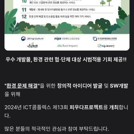
우수 개발물, 환경 관련 협·단체 대상 시범적용 기회 제공!!
"
환경 문제 해결
"
을 위한
창의적 아이디어 발굴
및
SW개발
을 위해
2024년 ICT콤플렉스 제13회
피우다프로젝트
를
개최
합니
다.
많은 분들의 적극적인 관심과 참여 부탁드립니다.