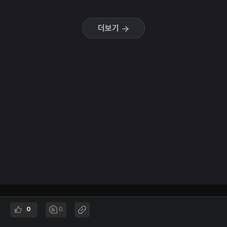
더보기
EO STUDIO
0
0
Entrepreneurship & Opportunities