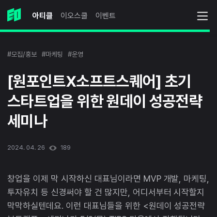
아티클
이오스쿨
이벤트
#모집/홍보
#마케팅
#운영
[원포인트X소프트스퀘어] 초기
스타트업을 위한 원데이 성공전략
세미나
2024. 04. 26
189
창업을 이제 막 시작하신 대표님이라면 MVP 개발, 마케팅,
투자유치 등 신경써야 할 건 많지만, 어디서부터 시작할지
막막하실텐데요. 이런 대표님들을 위한 <원데이 성공전략