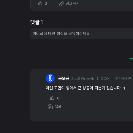
링크 복사
3
댓글
1
등
공오공
SaaS Growth | CCO
3년 이상 전
이런 고민이 쌓아서 큰 성공이 되는거 같습니다. :)
0
답글