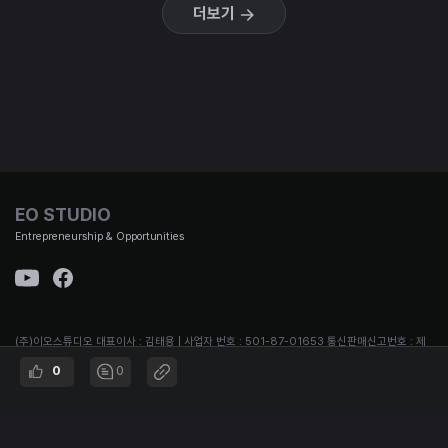
더보기
EO STUDIO
Entrepreneurship & Opportunities
(주)이오스튜디오 대표이사 : 김태용 | 사업자 번호 : 501-87-01653 통신판매신고번호 : 제
2021-서울강남-00951호 | 대표번호 :
0
0
02-3442-692 | 주소 : 서울시 강남구 논현로167길 12, B1
© EO STUDIO all rights reserved