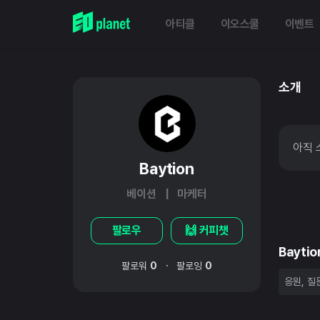
아티클
이오스쿨
이벤트
소개
아직 
Baytion
베이션 | 마케터
팔로우
🙌 커피챗
Bayt
·
팔로워
0
팔로잉
0