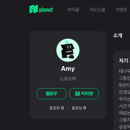
아티클
이오스쿨
이벤트
소개
자기
Amy
대나무
그동안
스포츠팩
5년이
인생도
팔로우
🙌 커피챗
우리는
시간과
·
팔로워
0
팔로잉
0
때로는
그렇지
상상하