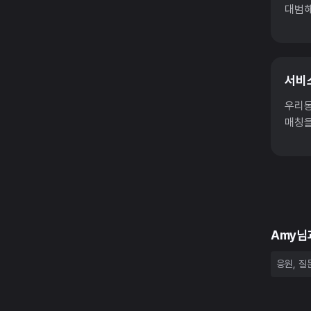
대범해
서비
우리동
매칭을
Amy님