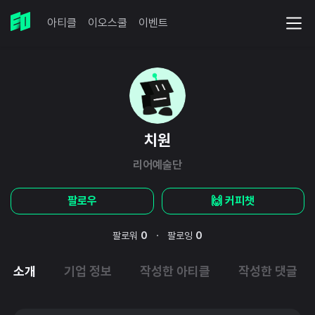
아티클
이오스쿨
이벤트
치원
리어예술단
팔로우
🙌 커피챗
·
팔로워
0
팔로잉
0
소개
기업 정보
작성한 아티클
작성한 댓글