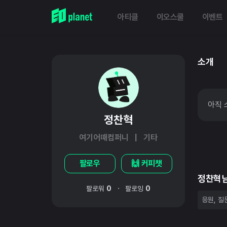
아티클
이오스쿨
이벤트
소개
아직 
정찬혁
여기어때컴퍼니 | 기타
팔로우
🙌 커피챗
정찬혁
·
팔로워
0
팔로잉
0