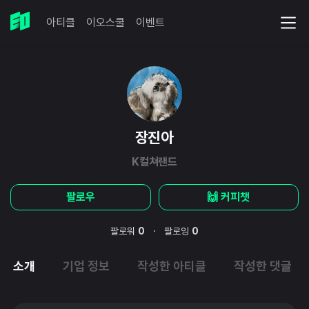
아티클
이오스쿨
이벤트
장진아
K컬쳐랜드
팔로우
🙌 커피챗
·
팔로워
0
팔로잉
0
소개
기업 정보
작성한 아티클
작성한 댓글