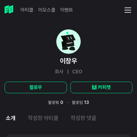
아티클
이오스쿨
이벤트
이창우
회사 | CEO
팔로우
🙌 커피챗
·
팔로워
0
팔로잉
13
소개
작성한 아티클
작성한 댓글