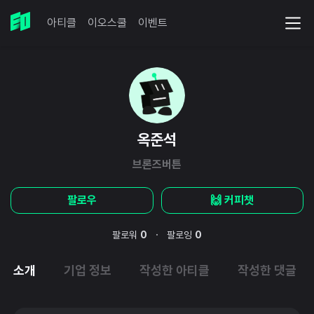
아티클
이오스쿨
이벤트
옥준석
브론즈버튼
팔로우
🙌 커피챗
·
팔로워
0
팔로잉
0
소개
기업 정보
작성한 아티클
작성한 댓글