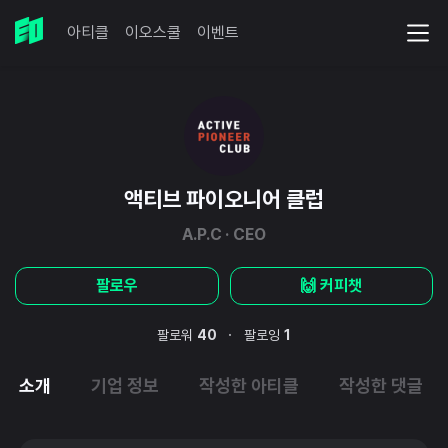
아티클
이오스쿨
이벤트
액티브 파이오니어 클럽
A.P.C · CEO
팔로우
🙌 커피챗
·
팔로워
40
팔로잉
1
소개
기업 정보
작성한 아티클
작성한 댓글