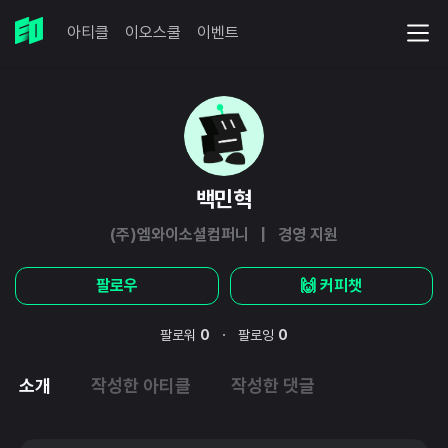
아티클
이오스쿨
이벤트
백민혁
(주)엠와이소셜컴퍼니 | 경영 지원
팔로우
🙌 커피챗
·
팔로워
0
팔로잉
0
소개
작성한 아티클
작성한 댓글