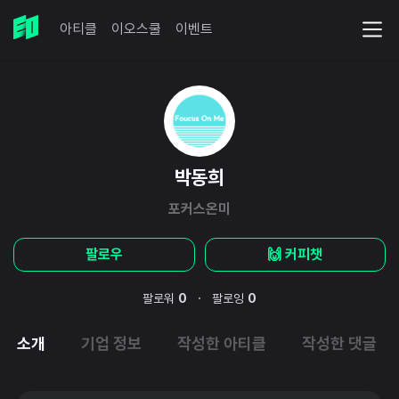
아티클
이오스쿨
이벤트
박동희
포커스온미
팔로우
🙌 커피챗
·
팔로워
0
팔로잉
0
소개
기업 정보
작성한 아티클
작성한 댓글