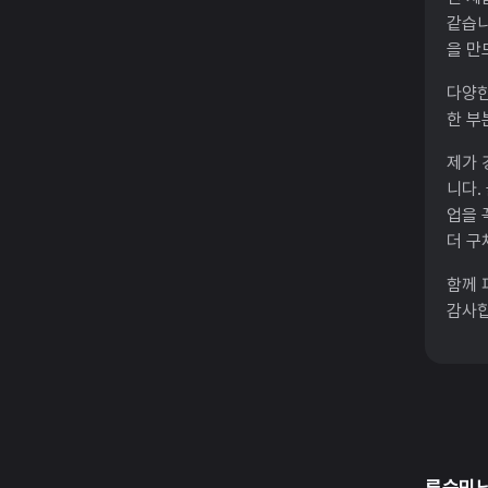
같습니
을 만
다양한
한 부
제가 
니다.
업을 
더 구
함께 
감사합
류승민