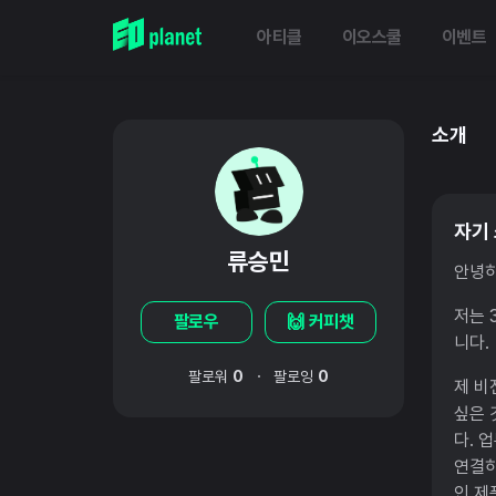
아티클
이오스쿨
이벤트
소개
자기
류승민
안녕하
저는 
팔로우
🙌 커피챗
니다.
·
팔로워
0
팔로잉
0
제 비
싶은 
다. 
연결하
인 제