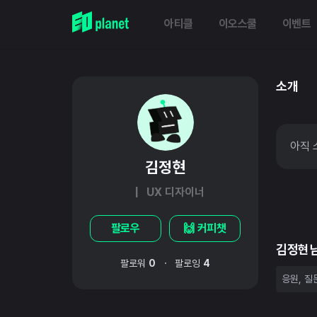
아티클
이오스쿨
이벤트
소개
아직 
김정현
| UX 디자이너
팔로우
🙌 커피챗
김정현
·
팔로워
0
팔로잉
4