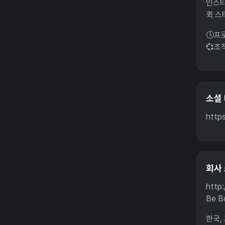
인스타
퀵 스
🕓프
💞조
소셜
https
회사
http:
Be B
한국,