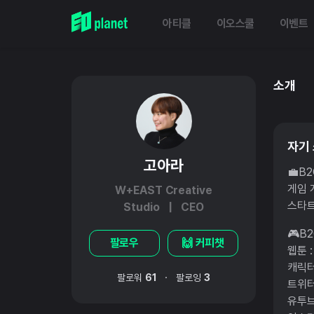
아티클
이오스쿨
이벤트
소개
자기
고아라
💼B
게임 
W+EAST Creative
스타트
Studio | CEO
🎮B
팔로우
🙌 커피챗
웹툰 
캐릭터
·
팔로워
61
팔로잉
3
트위터
유투브