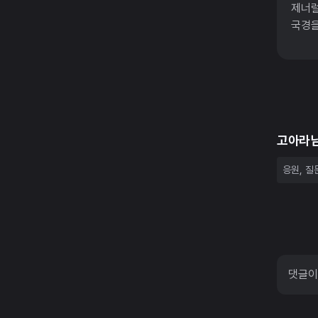
제너럴
국경을
고아라
댓글이