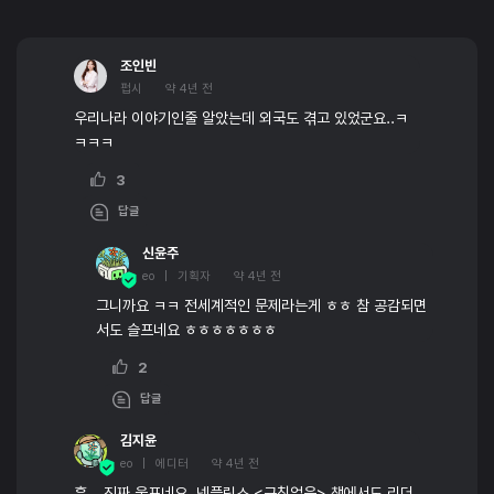
조인빈
펍시
약 4년 전
우리나라 이야기인줄 알았는데 외국도 겪고 있었군요..ㅋ
ㅋㅋㅋ
3
답글
신윤주
eo | 기획자
약 4년 전
그니까요 ㅋㅋ 전세계적인 문제라는게 ㅎㅎ 참 공감되면
서도 슬프네요 ㅎㅎㅎㅎㅎㅎㅎ
2
답글
김지윤
eo | 에디터
약 4년 전
흑… 진짜 웃프네요. 넷플릭스 <규칙없음> 책에서도 리더