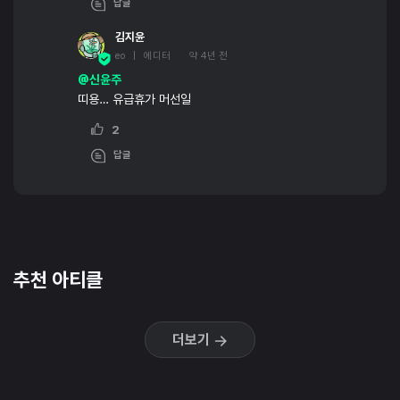
답글
김지윤
eo | 에디터
약 4년 전
@신윤주
띠용… 유급휴가 머선일
2
답글
추천 아티클
더보기