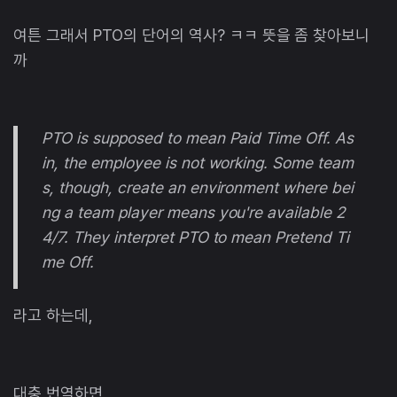
여튼 그래서 PTO의 단어의 역사? ㅋㅋ 뜻을 좀 찾아보니
까
PTO is supposed to mean Paid Time Off. As
in, the employee is not working. Some team
s, though, create an environment where bei
ng a team player means you're available 2
4/7. They interpret PTO to mean Pretend Ti
me Off.
라고 하는데,
대충 번역하면