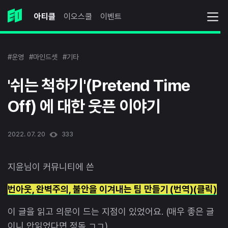
아티클
이오스쿨
이벤트
#운영
#마인드셋
#기타
'쉬는 척하기'(Pretend Time
Off) 에 대한 웃픈 이야기
2022. 07. 20
333
지윤님이 커뮤니티에 쓴
번아웃, 완벽주의, 불안을 이겨내는 팀 만들기 (번역)(클릭)
이 글을 읽고 의문이 드는 지점이 있었어요. (매우 좋은 글
이니 안읽었다면 정독 ㄱㄱ)