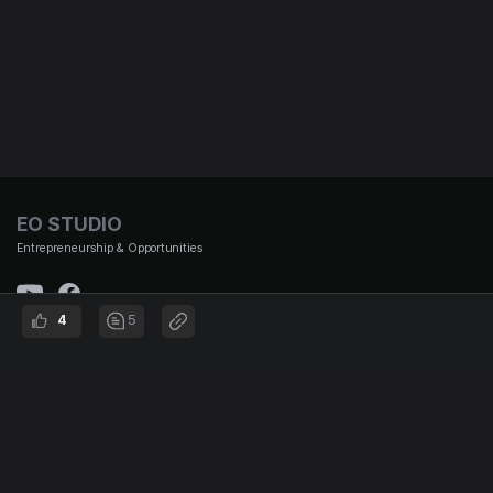
EO STUDIO
Entrepreneurship & Opportunities
4
5
(주)이오스튜디오 대표이사 : 김태용 | 사업자 번호 : 501-87-01653 통신판매신고번호 : 제
2021-서울강남-00951호 | 대표번호 :
02-3442-692 | 주소 : 서울시 강남구 논현로167길 12, B1
© EO STUDIO all rights reserved