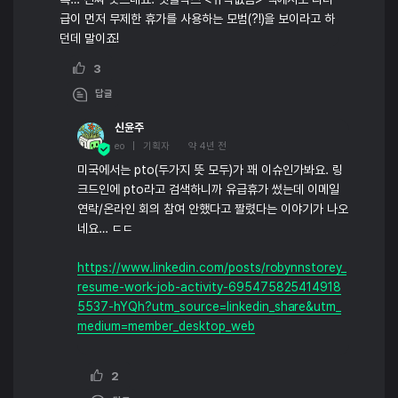
급이 먼저 무제한 휴가를 사용하는 모범(?!)을 보이라고 하
던데 말이죠!
3
답글
신윤주
eo | 기획자
약 4년 전
미국에서는 pto(두가지 뜻 모두)가 꽤 이슈인가봐요. 링
크드인에 pto라고 검색하니까 유급휴가 썼는데 이메일
연락/온라인 회의 참여 안했다고 짤렸다는 이야기가 나오
네요… ㄷㄷ
https://www.linkedin.com/posts/robynnstorey_
resume-work-job-activity-695475825414918
5537-hYQh?utm_source=linkedin_share&utm_
medium=member_desktop_web
2