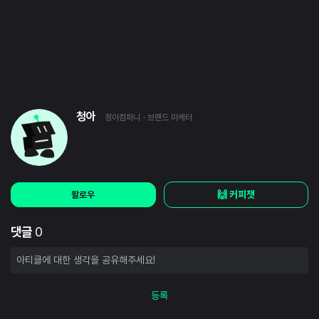
청아
청아컴퍼니
· 브랜드 마케터
🙌 커피챗
팔로우
댓글
0
등록