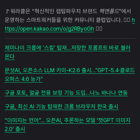
🚩워라클은 “혁신적인 랩탑파우치 브랜드
팩앤폴드
”에서
운영하는 스마트워커들을 위한 커뮤니티 클럽입니다. 👉🏻
h
ttps://open.kakao.com/o/g2RByoGh
👈🏻
제미나이 크롬에 '스킬' 탑재…저장한 프롬프트 바로 불러
온다
문샷AI, 오픈소스 LLM 키미-K2.6 출시…"GPT-5.4·클로드
오퍼스 4.6 능가"
구글 포토, 얼굴 전용 보정 기능 도입…나노 바나나 연동
구글, 최신 AI 기능 탑재한 크롬 브라우저 한국 출시
“이미지는 언어”... 오픈AI, 추론하는 모델 ‘챗GPT 이미지
2.0’ 출시