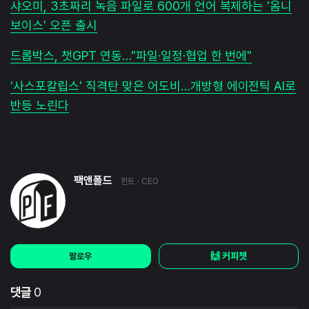
샤오미, 3초짜리 녹음 파일로 600개 언어 복제하는 '옴니
보이스' 오픈 출시
드롭박스, 챗GPT 연동…"파일·일정·협업 한 번에"
'사스포칼립스' 직격탄 맞은 어도비…개방형 에이전틱 AI로
반등 노린다
팩앤폴드
힌트
· CEO
🙌 커피챗
팔로우
댓글
0