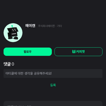
메이캔
주식회사메이캔
· 기타
🙌 커피챗
팔로우
댓글
0
등록