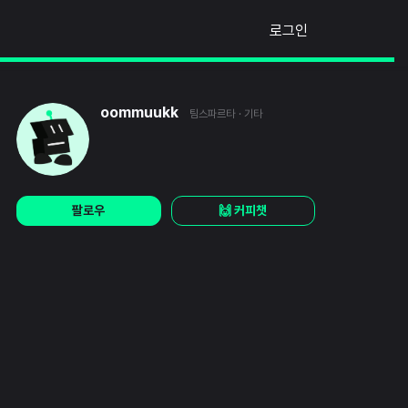
로그인
oommuukk
팀스파르타
· 기타
팔로우
🙌 커피챗