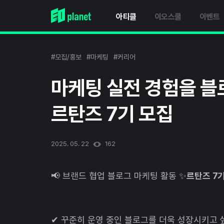
아티클
이오스쿨
이벤트
#모집/홍보
#마케팅
#커리어
마케팅 실전 경험을 블로
르탄즈 7기 모집
2025. 05. 22
162
📢 브랜드 협업 블로그 마케팅 활동 ✨
르탄즈 7
✔ 꾸준히 운영 중인 블로그를 더욱 성장시키고 