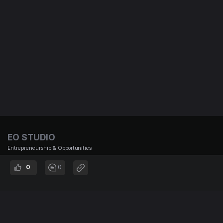
EO STUDIO
Entrepreneurship & Opportunities
0
0
(주)이오스튜디오 대표이사 : 김태용 | 사업자 번호 : 501-87-01653 통신판매신고번호 : 제
2021-서울강남-00951호 | 대표번호 :
02-3442-692 | 주소 : 서울시 강남구 논현로167길 12, B1