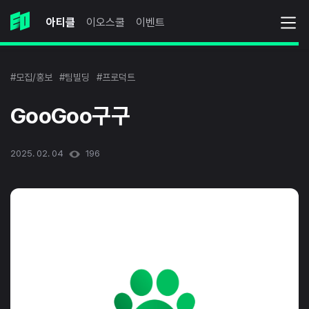
아티클
이오스쿨
이벤트
#모집/홍보
#팀빌딩
#프로덕트
GooGoo구구
2025. 02. 04
196