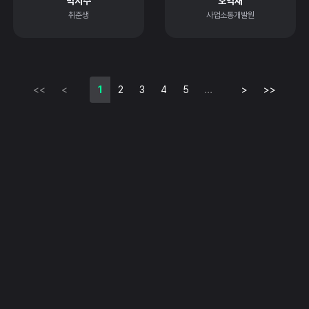
박지수
오익재
취준생
사업소통개발원
<<
<
1
2
3
4
5
...
>
>>