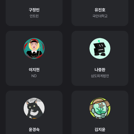
구정민
유진호
인트윈
국민대학교
이지헌
나중환
ND
삼도회계법인
윤경숙
김지윤