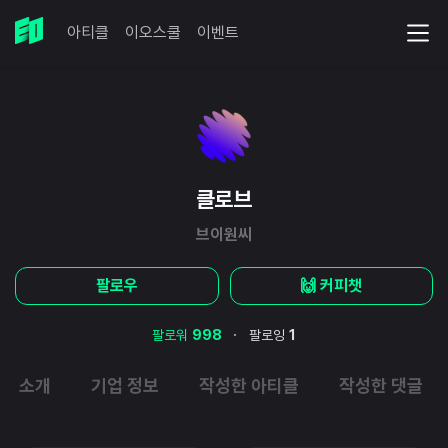
아티클
이오스쿨
이벤트
클로브
브이원씨
팔로우
🙌 커피챗
·
팔로워
998
팔로잉
1
소개
기업 정보
작성한 아티클
작성한 댓글