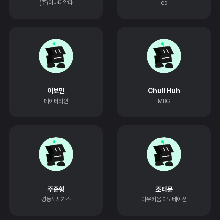
(주)어나더알파
eo
이보민
Chull Huh
데이터리안
MBG
주준형
조태문
경동도시가스
다우키움 이노베이션