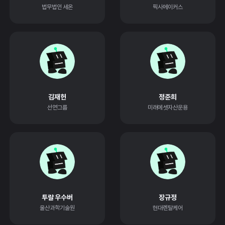
법무법인 세온
픽사메이커스
김재헌
정준희
선연그룹
미래에셋자산운용
투랄 우수버
장규정
울산과학기술원
현대렌탈케어