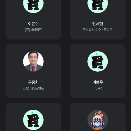
이은수
안서현
(주)씨네월드
주식회사 이오스튜디오
구중회
이현우
LB인베스트먼트
HS Ad