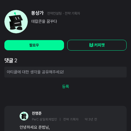
몽상가
전략컨설팅
· 전략 기획자
데칼콘을 꿈꾸다
🙌 커피챗
팔로우
댓글
2
등록
진영준
PwC 삼일회계법인 | 전략 기획자
약 3년 전
안녕하세요 준범님,