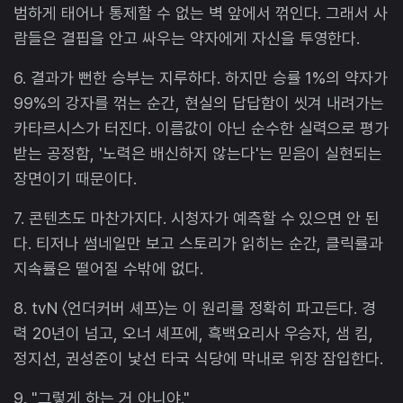
범하게 태어나 통제할 수 없는 벽 앞에서 꺾인다. 그래서 사
람들은 결핍을 안고 싸우는 약자에게 자신을 투영한다.
6. 결과가 뻔한 승부는 지루하다. 하지만 승률 1%의 약자가
99%의 강자를 꺾는 순간, 현실의 답답함이 씻겨 내려가는
카타르시스가 터진다. 이름값이 아닌 순수한 실력으로 평가
받는 공정함, '노력은 배신하지 않는다'는 믿음이 실현되는
장면이기 때문이다.
7. 콘텐츠도 마찬가지다. 시청자가 예측할 수 있으면 안 된
다. 티저나 썸네일만 보고 스토리가 읽히는 순간, 클릭률과
지속률은 떨어질 수밖에 없다.
8. tvN 〈언더커버 셰프〉는 이 원리를 정확히 파고든다. 경
력 20년이 넘고, 오너 셰프에, 흑백요리사 우승자, 샘 킴,
정지선, 권성준이 낯선 타국 식당에 막내로 위장 잠입한다.
9. "그렇게 하는 거 아니야."