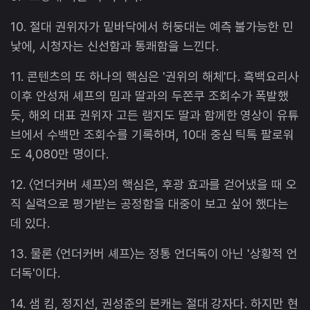
10. 절대 권위자가 밑바닥에서 허둥대는 예측 불가능한 민
낯에, 시청자는 신선함과 통쾌함을 느낀다.
11. 콘텐츠의 또 하나의 핵심은 '권위의 해체'다. 흑백요리사
이후 안성재 셰프의 밈과 딸과의 두쫀쿠 조회수가 폭발했
듯, 해외 대표 권위자 고든 램지도 딸과 함께한 영상이 유튜
브에서 수백만 조회수를 기록하며, 10대 중심 틱톡 팔로워
도 4,080만 명이다.
12. 〈언더커버 셰프〉의 핵심은, 후광 효과를 걷어냈을 때 오
직 실력으로 평가받는 공정함을 대중이 보고 싶어 했다는
데 있다.
13. 물론 〈언더커버 셰프〉는 정통 언더독이 아닌 '상황적 언
더독'이다.
14. 샘 킴, 정지선, 권성준의 본캐는 절대 강자다. 하지만 현