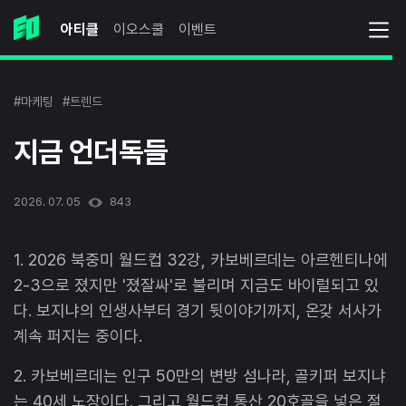
아티클
이오스쿨
이벤트
#마케팅
#트렌드
지금 언더독들
2026. 07. 05
843
1. 2026 북중미 월드컵 32강, 카보베르데는 아르헨티나에
2-3으로 졌지만 '졌잘싸'로 불리며 지금도 바이럴되고 있
다. 보지냐의 인생사부터 경기 뒷이야기까지, 온갖 서사가
계속 퍼지는 중이다.
2. 카보베르데는 인구 50만의 변방 섬나라, 골키퍼 보지냐
는 40세 노장이다. 그리고 월드컵 통산 20호골을 넣은 절