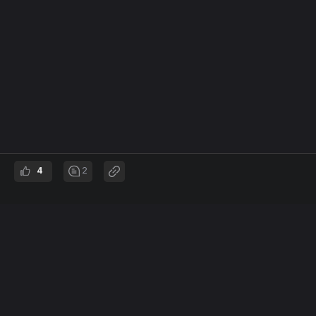
4
2
EO STUDIO
Entrepreneurship & Opportunities