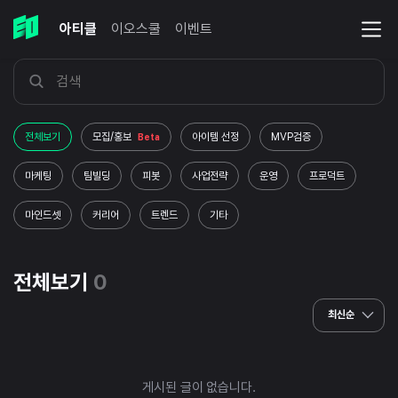
아티클
이오스쿨
이벤트
전체보기
모집/홍보
아이템 선정
MVP검증
Beta
마케팅
팀빌딩
피봇
사업전략
운영
프로덕트
마인드셋
커리어
트렌드
기타
전체보기
0
최신순
게시된 글이 없습니다.