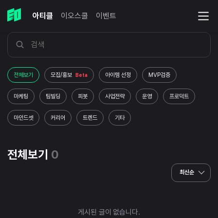
아티클
이오스쿨
이벤트
전체보기
모집/홍보
아이템 선정
MVP검증
Beta
마케팅
팀빌딩
피봇
사업전략
운영
프로덕트
마인드셋
커리어
트렌드
기타
전체보기
0
최신순
게시된 글이 없습니다.