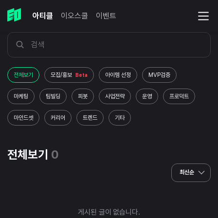
아티클
이오스쿨
이벤트
전체보기
모집/홍보
아이템 선정
MVP검증
Beta
마케팅
팀빌딩
피봇
사업전략
운영
프로덕트
마인드셋
커리어
트렌드
기타
전체보기
0
최신순
게시된 글이 없습니다.