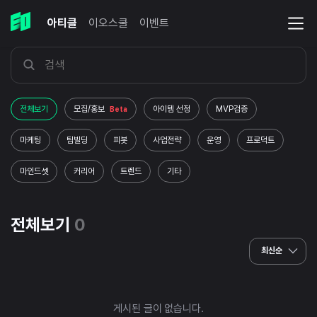
아티클
이오스쿨
이벤트
전체보기
모집/홍보
아이템 선정
MVP검증
Beta
마케팅
팀빌딩
피봇
사업전략
운영
프로덕트
마인드셋
커리어
트렌드
기타
전체보기
0
최신순
게시된 글이 없습니다.