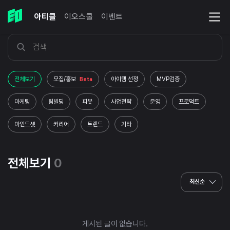
아티클
이오스쿨
이벤트
전체보기
모집/홍보
아이템 선정
MVP검증
Beta
마케팅
팀빌딩
피봇
사업전략
운영
프로덕트
마인드셋
커리어
트렌드
기타
전체보기
0
최신순
게시된 글이 없습니다.