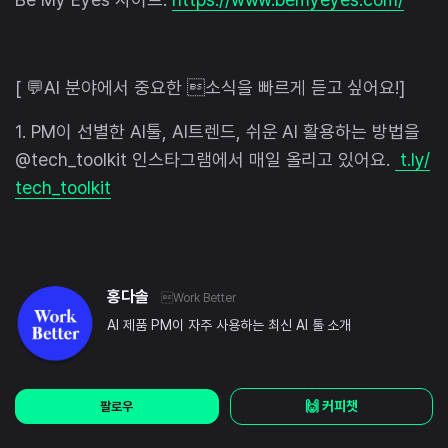
[ 💬AI 분야에서 중요한 소식을 빠르게 듣고 싶어요!]
1. PM이 선별한 AI툴, AI트렌드, 쉬운 AI 활용하는 방법을
@tech_toolkit 인스타그램에서 매일 올리고 있어요.
t.ly/
tech_toolkit
홍다솔
Work Better
AI 제품 PM이 자주 사용하는 최신 AI 툴 소개
🙌 커피챗
팔로우