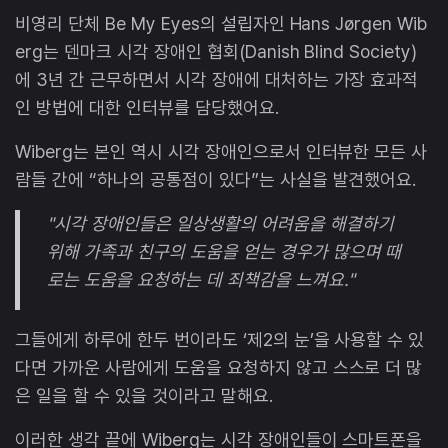
비영리 단체 Be My Eyes의 설립자인 Hans Jørgen Wib
erg는 덴마크 시각 장애인 협회(Danish Blind Society)
에 3년 간 근무하면서 시각 장애에 대처하는 가장 효과적
인 방법에 대한 인터뷰를 담당했어요.
Wiberg는 본인 역시 시각 장애인으로서 인터뷰한 모든 사
람들 간에 “하나의 공통점이 있다”는 사실을 발견했어요.
"시각 장애인들은 일상생활의 어려움을 해결하기
위해 가족과 친구의 도움을 얻는 경우가 많으며 때
로는 도움을 요청하는 데 죄책감을 느껴요."
그들에게 하루에 한두 번이라도 ‘제2의 눈’을 사용할 수 있
다면 가까운 사람에게 도움을 요청하지 않고 스스로 더 많
은 일을 할 수 있을 것이라고 말해요.
이러한 생각 끝에 Wiberg는 시각 장애인들이 스마트폰을