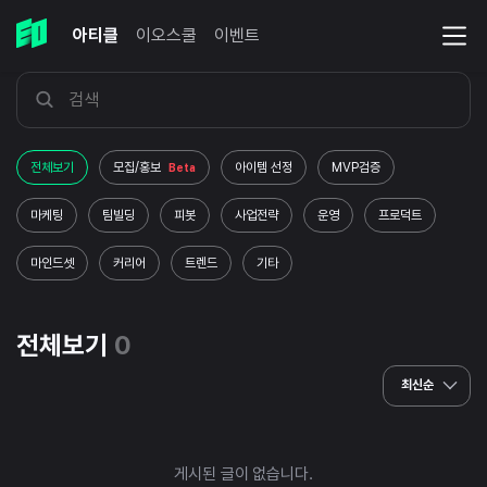
아티클
이오스쿨
이벤트
전체보기
모집/홍보
아이템 선정
MVP검증
Beta
마케팅
팀빌딩
피봇
사업전략
운영
프로덕트
마인드셋
커리어
트렌드
기타
전체보기
0
최신순
게시된 글이 없습니다.