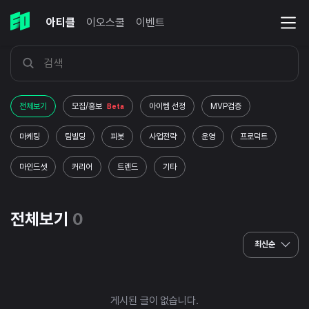
아티클
이오스쿨
이벤트
전체보기
모집/홍보
아이템 선정
MVP검증
Beta
마케팅
팀빌딩
피봇
사업전략
운영
프로덕트
마인드셋
커리어
트렌드
기타
전체보기
0
최신순
게시된 글이 없습니다.