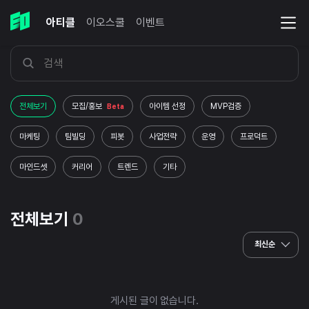
아티클
이오스쿨
이벤트
전체보기
모집/홍보
아이템 선정
MVP검증
Beta
마케팅
팀빌딩
피봇
사업전략
운영
프로덕트
마인드셋
커리어
트렌드
기타
전체보기
0
최신순
게시된 글이 없습니다.