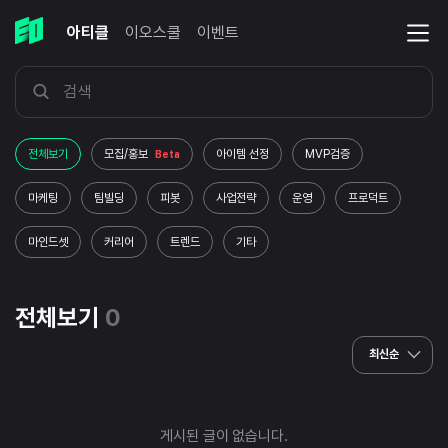
아티클
이오스쿨
이벤트
전체보기
모집/홍보
아이템 선정
MVP검증
Beta
마케팅
팀빌딩
피봇
사업전략
운영
프로덕트
마인드셋
커리어
트렌드
기타
전체보기
0
최신순
게시된 글이 없습니다.