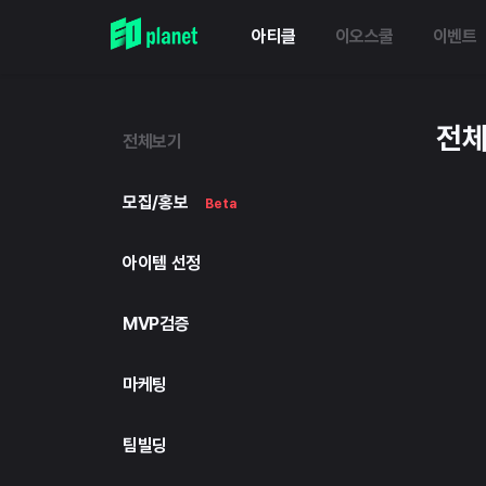
아티클
이오스쿨
이벤트
전
전체보기
모집/홍보
Beta
아이템 선정
MVP검증
마케팅
팀빌딩