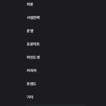
피봇
사업전략
운영
프로덕트
마인드셋
커리어
트렌드
기타